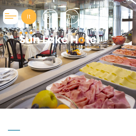
It
En
De