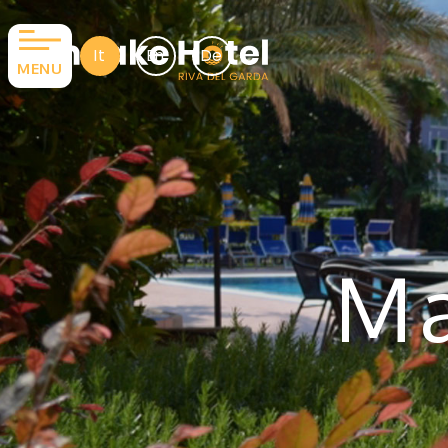
It
En
De
MENU
Ma