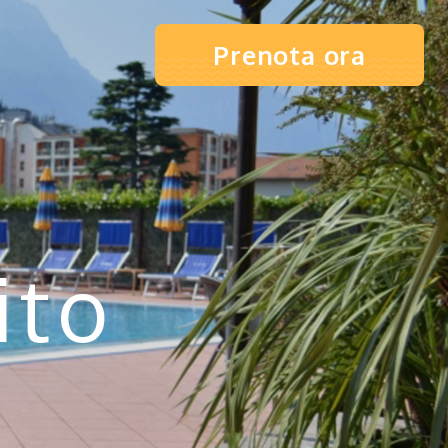
Prenota ora
ito