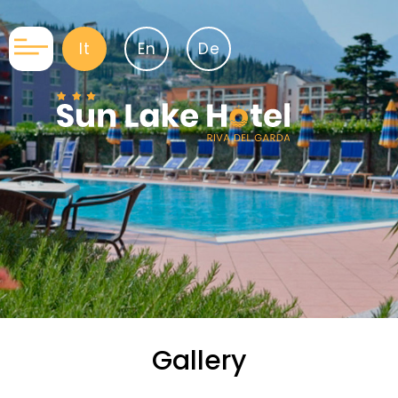
It
En
De
Gallery